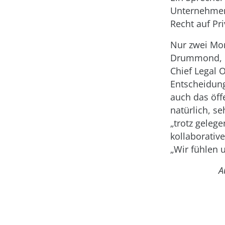
Unternehmen 
Recht auf Pr
Nur zwei Mon
Drummond, G
Chief Legal O
Entscheidung
auch das öff
natürlich, se
„trotz geleg
kollaborativ
„Wir fühlen u
A