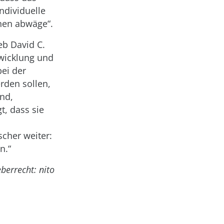
ndividuelle
onen abwäge“.
eb David C.
wicklung und
ei der
rden sollen,
ind,
t, dass sie
scher weiter:
n.“
berrecht: nito