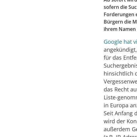
sofern die Su
Forderungen e
Bürgern die M
ihrem Namen e
Google hat v
angekündigt,
für das Entf
Suchergebni
hinsichtlich 
Vergessenwe
das Recht au
Liste-geno
in Europa a
Seit Anfang
wird der Kon
außerdem Ge
(z.B. IP-Adre