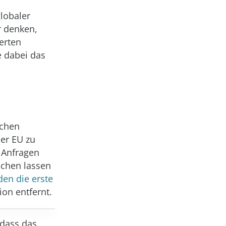
lobaler
r denken,
gerten
 dabei das
schen
er EU zu
 Anfragen
schen lassen
en die erste
on entfernt.
 dass das