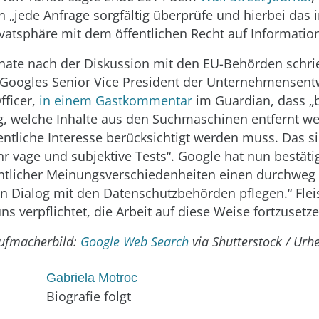
„jede Anfrage sorgfältig überprüfe und hierbei das i
ivatsphäre mit dem öffentlichen Recht auf Informati
ate nach der Diskussion mit den EU-Behörden schri
oogles Senior Vice President der Unternehmensent
fficer,
in einem Gastkommentar
im Guardian, dass „b
, welche Inhalte aus den Suchmaschinen entfernt we
entliche Interesse berücksichtigt werden muss. Das s
hr vage und subjektive Tests“. Google hat nun bestätig
entlicher Meinungsverschiedenheiten einen durchweg
en Dialog mit den Datenschutzbehörden pflegen.“ Flei
ns verpflichtet, die Arbeit auf diese Weise fortzusetze
ufmacherbild:
Google Web Search
via Shutterstock / Urhe
Gabriela Motroc
Biografie folgt