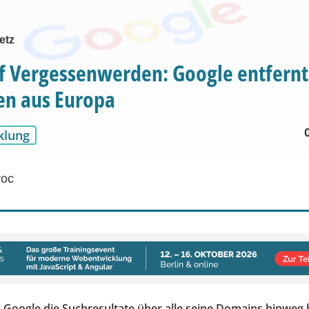
etz
f Vergessenwerden: Google entfernt
en aus Europa
klung
roc
 Google die Suchresultate über alle seine Domains hinweg 