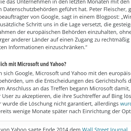
ie das Unternehmen in den letzten Monaten mit den
 Datenschutzbehörden geführt hat. Peter Fleischer, g
eauftragter von Google, sagt in einem Blogpost: „Wi
usätzliche Schritt uns in die Lage versetzt, die gestei
hmen der europäischen Behörden einzuhalten, ohne
rger anderer Länder auf einen Zugang zu rechtmäßig
hten Informationen einzuschränken.“
tlich mit Microsoft und Yahoo?
en sich Google, Microsoft und Yahoo mit den europäi
behörden, um die Entscheidungen des Gerichtshofs d
 Im Anschluss an das Treffen begann Microsoft damit,
 User zu akzeptieren, die ihre Suchtreffer auf Bing lö
r wurde die Löschung nicht garantiert, allerdings
wurd
reits wenige Monate später nach Einrichtung der Opti
r von Yahoo sagte Ende 2014 dem
Wall Street Journal
,