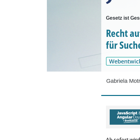
Gesetz ist Ges
Recht au
für Such
Webentwic
Gabriela Mot
Ab sofort wird