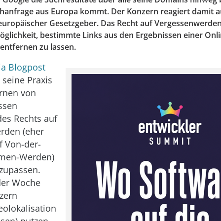
chanfrage aus Europa kommt. Der Konzern reagiert damit a
uropäischer Gesetzgeber. Das Recht auf Vergessenwerden 
öglichkeit, bestimmte Links aus den Ergebnissen einer Onl
ntfernen zu lassen.
ia Blogpost
 seine Praxis
ernen von
ssen
des Rechts auf
rden (eher
f Von-der-
mmen-Werden)
nzupassen.
 der Woche
zern
olokalisation
ssen) nutzen,