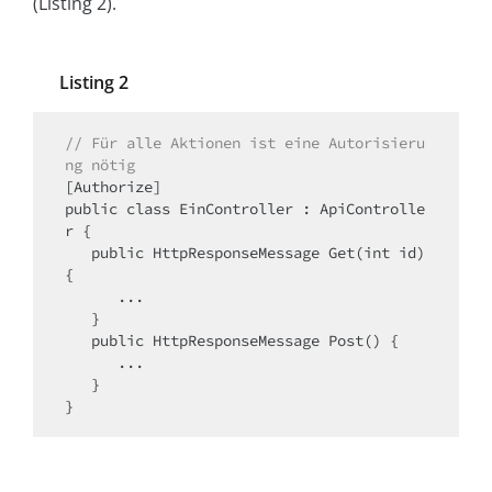
(Listing 2).
Listing 2
// Für alle Aktionen ist eine Autorisieru
ng nötig
[Authorize]

public class EinController : ApiControlle
r {

   public HttpResponseMessage Get(int id) 
{

      ...

   }

   public HttpResponseMessage Post() {

      ...

   }

}