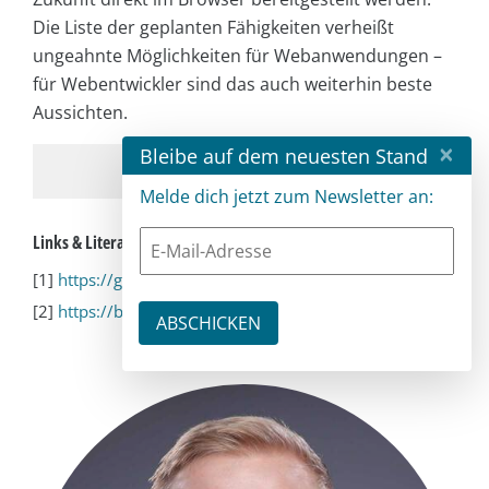
Die Liste der geplanten Fähigkeiten verheißt
ungeahnte Möglichkeiten für Webanwendungen –
für Webentwickler sind das auch weiterhin beste
Aussichten.
×
Bleibe auf dem neuesten Stand
Melde dich jetzt zum Newsletter an:
Links & Literatur
[1]
https://goo.gle/fugu-api-tracker
[2]
https://bit.ly/new-fugu-request