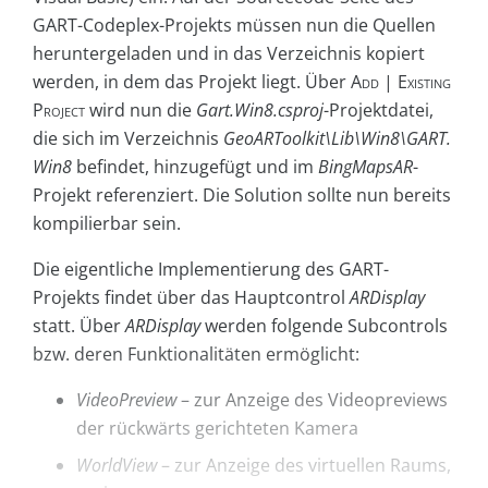
GART-Codeplex-Projekts müssen nun die Quellen
heruntergeladen und in das Verzeichnis kopiert
werden, in dem das Projekt liegt. Über
Add | Existing
Project
wird nun die
Gart.Win8.csproj
-Projektdatei,
die sich im Verzeichnis
GeoARToolkit\Lib\Win8\GART.
Win8
befindet, hinzugefügt und im
BingMapsAR
-
Projekt referenziert. Die Solution sollte nun bereits
kompilierbar sein.
Die eigentliche Implementierung des GART-
Projekts findet über das Hauptcontrol
ARDisplay
statt. Über
ARDisplay
werden folgende Subcontrols
bzw. deren Funktionalitäten ermöglicht:
VideoPreview
– zur Anzeige des Videopreviews
der rückwärts gerichteten Kamera
WorldView
– zur Anzeige des virtuellen Raums,