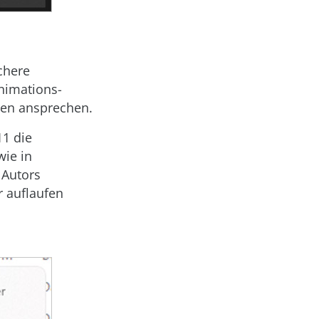
chere
nimations-
ten ansprechen.
11 die
ie in
 Autors
r auflaufen