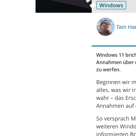
Windows
Tam Ha
Windows 11 brich
Annahmen über di
zu werfen.
Beginnen wir m
alles, was wir i
wahr – das Ers
Annahmen auf d
So versprach M
weiteren Windo
informierten B