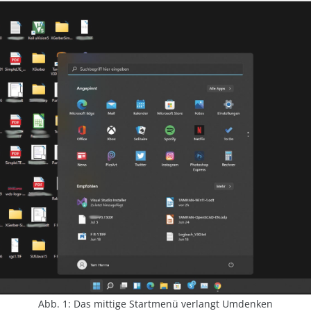
Abb. 1: Das mittige Startmenü verlangt Umdenken