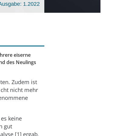
Ausgabe: 1.2022
hrere eiserne
and des Neulings
ten. Zudem ist
eicht nicht mehr
angenommene
 es keine
n gut
lyse [1] ergab,