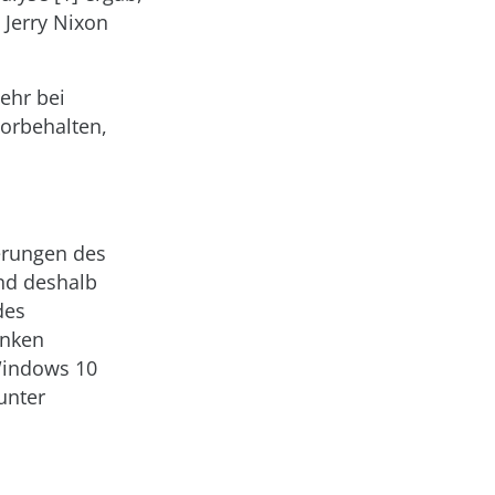
 Jerry Nixon
ehr bei
vorbehalten,
erungen des
nd deshalb
des
inken
 Windows 10
unter