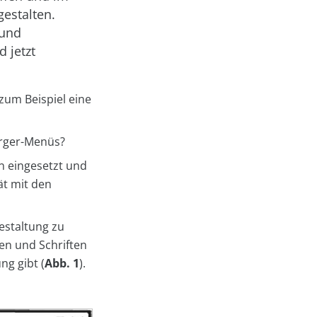
estalten.
 und
 jetzt
zum Beispiel eine
urger-Menüs?
n eingesetzt und
ät mit den
estaltung zu
en und Schriften
ng gibt (
Abb. 1
).