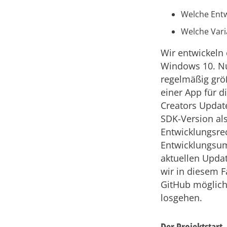
Welche Ent
Welche Vari
Wir entwickeln
Windows 10. Nu
regelmäßig größ
einer App für d
Creators Updat
SDK-Version als
Entwicklungsre
Entwicklungsum
aktuellen Updat
wir in diesem F
GitHub möglich
losgehen.
Der Projektstart