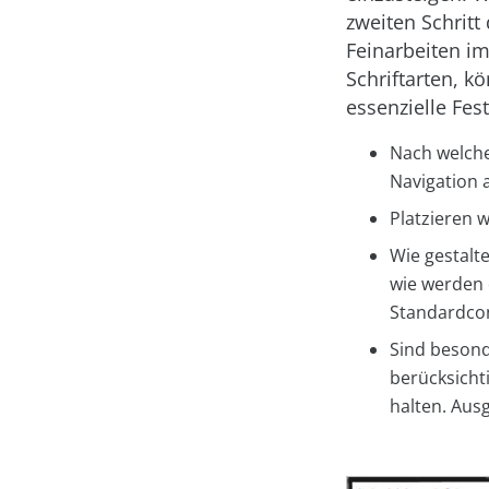
zweiten Schrit
Feinarbeiten i
Schriftarten, k
essenzielle Fes
Nach welche
Navigation 
Platzieren 
Wie gestalt
wie werden 
Standardco
Sind besond
berücksicht
halten. Ausg