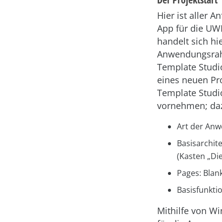
Hier ist aller A
App für die UWP
handelt sich hi
Anwendungsrahm
Template Studio
eines neuen Pro
Template Studi
vornehmen; daz
Art der Anw
Basisarchit
(Kasten „Di
Pages: Blan
Basisfunktio
Mithilfe von Wi