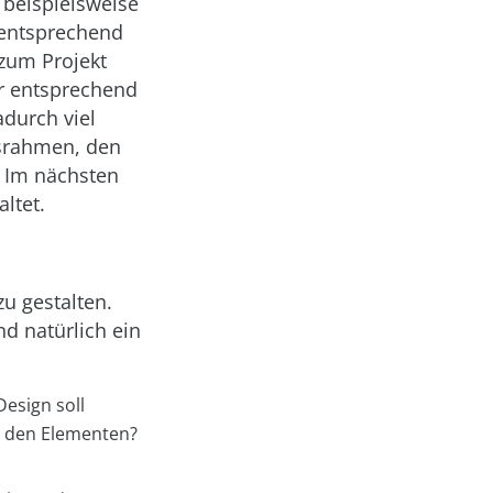
 beispielsweise
 entsprechend
zum Projekt
er entsprechend
durch viel
nsrahmen, den
. Im nächsten
altet.
zu gestalten.
nd natürlich ein
esign soll
n den Elementen?