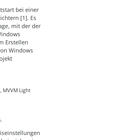
tstart bei einer
chtern [1]. Es
age, mit der der
 Windows
m Erstellen
e von Windows
ojekt
c, MVVM Light
.
iseinstellungen