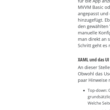
für die App anz
MVVM Basic ode
angepasst und 
hinzugefügt. E
den gewählten 
manuelle Konfig
man direkt an 
Schritt geht es 
XAML und das UI
An dieser Stelle
Obwohl das User
paar Hinweise 
Top-down: G
grundsätzli
Welche Seit