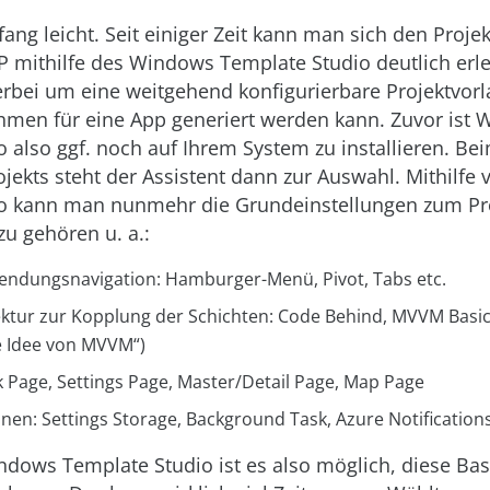
nfang leicht. Seit einiger Zeit kann man sich den Projek
 mithilfe des Windows Template Studio deutlich erlei
erbei um eine weitgehend konfigurierbare Projektvorl
en für eine App generiert werden kann. Zuvor ist
 also ggf. noch auf Ihrem System zu installieren. Bei
jekts steht der Assistent dann zur Auswahl. Mithilf
o kann man nunmehr die Grundeinstellungen zum Pr
u gehören u. a.:
endungsnavigation: Hamburger-Menü, Pivot, Tabs etc.
ektur zur Kopplung der Schichten: Code Behind, MVVM Basi
e Idee von MVVM“)
k Page, Settings Page, Master/Detail Page, Map Page
nen: Settings Storage, Background Task, Azure Notifications
ndows Template Studio ist es also möglich, diese Bas