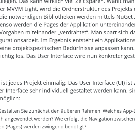
ulegen. Das kann wirklich viel Zeit sparen. Wählt man
r MVVM Light, wird die Ordnerstruktur des Projekts
die notwendigen Bibliotheken werden mittels NuGet 
benso werden die Pages der Applikation untereinand
Vorgaben miteinander „verdrahtet“. Man spart sich da
urationsarbeit. Im Ergebnis entsteht ein Applikatio
seine projektspezifischen Bedürfnisse anpassen kann
richtig los. Das User Interface wird nun konkreter gest
 ist jedes Projekt einmalig: Das User Interface (UI) ist 
 Interface sehr individuell gestaltet werden kann, si
möglich:
estalten Sie zunächst den äußeren Rahmen. Welches App-D
ch angewendet werden? Wie erfolgt die Navigation zwische
en (Pages) werden zwingend benötigt?