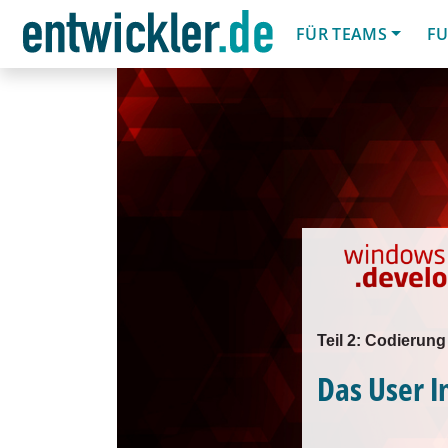
FÜR TEAMS
FU
Teil 2: Codierung 
Das User I