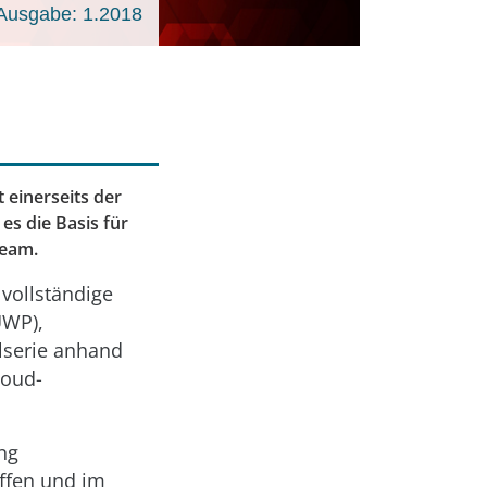
Ausgabe: 1.2018
 einerseits der
es die Basis für
team.
 vollständige
UWP),
elserie anhand
loud-
ng
ffen und im