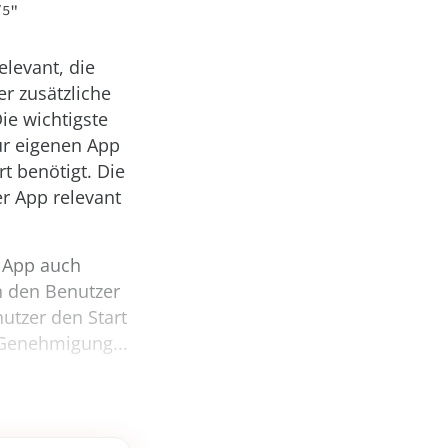
/5"
levant, die
r zusätzliche
Die wichtigste
ur eigenen App
t benötigt. Die
er App relevant
e App auch
h den Benutzer
utzer den Start
 Genehmigung...