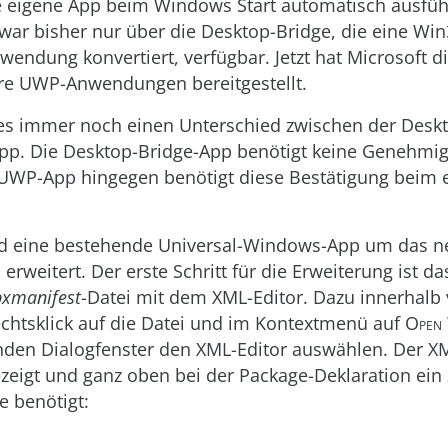
ie eigene App beim Windows Start automatisch ausfüh
 war bisher nur über die Desktop-Bridge, die eine W
endung konvertiert, verfügbar. Jetzt hat Microsoft d
äre UWP-Anwendungen bereitgestellt.
t es immer noch einen Unterschied zwischen der Desk
p. Die Desktop-Bridge-App benötigt keine Genehmi
 UWP-App hingegen benötigt diese Bestätigung beim e
ird eine bestehende Universal-Windows-App um das n
 erweitert. Der erste Schritt für die Erweiterung ist d
pxmanifest
-Datei mit dem XML-Editor. Dazu innerhalb 
echtsklick auf die Datei und im Kontextmenü auf
Open
nden Dialogfenster den XML-Editor auswählen. Der XM
zeigt und ganz oben bei der Package-Deklaration ein 
 benötigt: