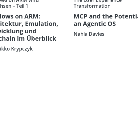
sen – Teil 1
Transformation
dows on ARM:
MCP and the Potentia
itektur, Emulation,
an Agentic OS
icklung und
Nahla Davies
chain im Überblick
eikko Krypczyk