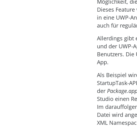
Möglichkeit, d
Dieses Feature
in eine UWP-Anw
auch für regul
Allerdings gib
und der UWP-Ap
Benutzers. Die
App.
Als Beispiel w
StartupTask-API
der
Package.ap
Studio einen R
Im darauffolge
Datei wird ange
XML Namespace