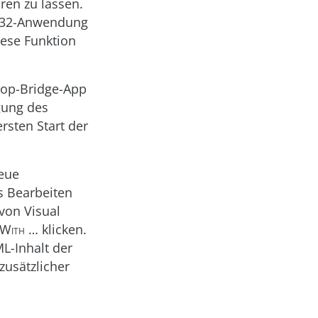
ren zu lassen.
in32-Anwendung
iese Funktion
top-Bridge-App
gung des
rsten Start der
eue
as Bearbeiten
von Visual
 With …
klicken.
L-Inhalt der
zusätzlicher