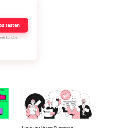
os testen
rzeit kündbar
Linux zu Ihren Diensten