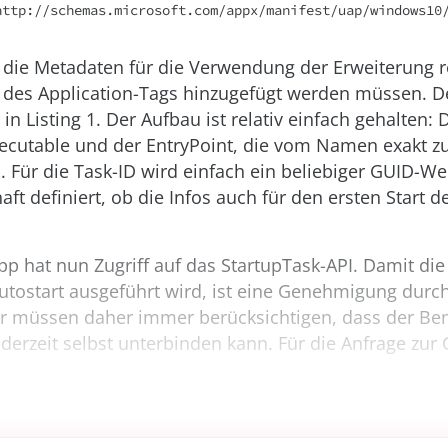
http://schemas.microsoft.com/appx/manifest/uap/windows10
die Metadaten für die Verwendung der Erweiterung re
 des Application-Tags hinzugefügt werden müssen. De
n Listing 1. Der Aufbau ist relativ einfach gehalten: 
Executable und der EntryPoint, die vom Namen exakt z
Für die Task-ID wird einfach ein beliebiger GUID-Wer
aft definiert, ob die Infos auch für den ersten Start d
p hat nun Zugriff auf das StartupTask-API. Damit di
Autostart ausgeführt wird, ist eine Genehmigung durc
ir müssen daher immer berücksichtigen, dass der Ben
derzeit selbst unterbinden kann. Für die Anfrage zur