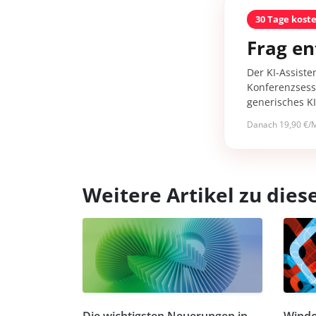
30 Tage kost
Frag en
Der KI-Assiste
Konferenzsessi
generisches K
Danach 19,90 €/M
Weitere Artikel zu di
Die wichtigsten Neuerungen in
Windo