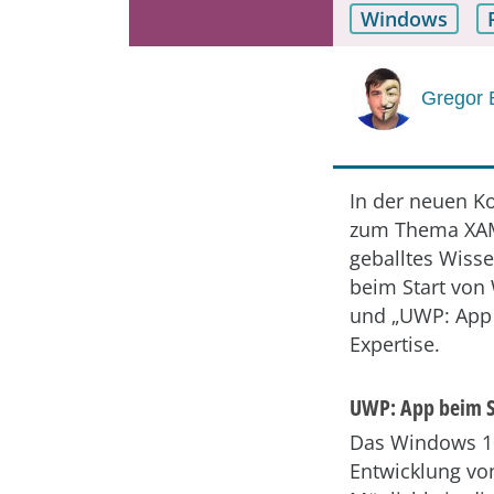
Windows
Gregor 
In der neuen K
zum Thema XAML
geballtes Wisse
beim Start von
und „UWP: App 
Expertise.
UWP: App beim S
Das Windows 10 
Entwicklung vo