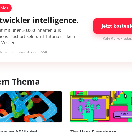
enlos
twickler intelligence.
Jetzt kostenl
nt mit über 30.000 Inhalten aus
ons, Fachartikeln und Tutorials – kein
Kein Risiko · jede
I-Wissen.
onat mit entwickler.de BASIC
esem Thema
ws on ARM wird
The User Experience