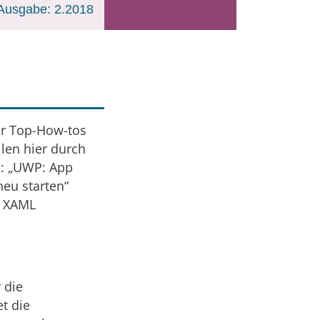
Ausgabe: 2.2018
er Top-How-tos
len hier durch
n: „UWP: App
eu starten“
t XAML
 die
t die