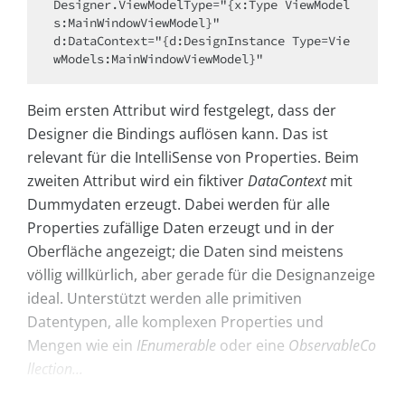
Designer.ViewModelType="{x:Type ViewModel
s:MainWindowViewModel}"

d:DataContext="{d:DesignInstance Type=Vie
wModels:MainWindowViewModel}"
Beim ersten Attribut wird festgelegt, dass der
Designer die Bindings auflösen kann. Das ist
relevant für die IntelliSense von Properties. Beim
zweiten Attribut wird ein fiktiver
DataContext
mit
Dummydaten erzeugt. Dabei werden für alle
Properties zufällige Daten erzeugt und in der
Oberfläche angezeigt; die Daten sind meistens
völlig willkürlich, aber gerade für die Designanzeige
ideal. Unterstützt werden alle primitiven
Datentypen, alle komplexen Properties und
Mengen wie ein
IEnumerable
oder eine
ObservableCo
llection...