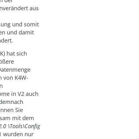
n der
unverändert aus
sung und somit
en und damit
dert.
) hat sich
rößere
 Datenmenge
en von K4W-
in
öme in V2 auch
t demnach
önnen Sie
nsam mit dem
2.0 \Tools\Config
V1 wurden nur