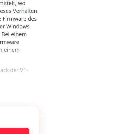
ittelt, wo
eses Verhalten
ie Firmware des
 der Windows-
. Bei einem
irm­ware
en einem
ack der V1-