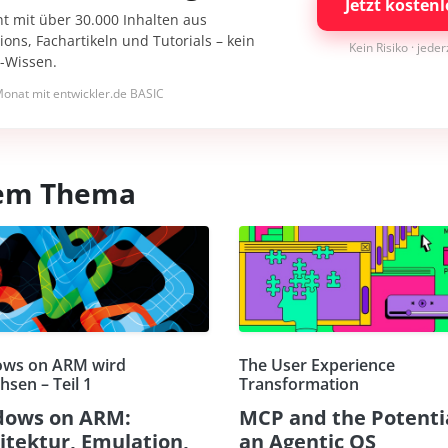
Jetzt kostenl
nt mit über 30.000 Inhalten aus
ons, Fachartikeln und Tutorials – kein
Kein Risiko · jede
I-Wissen.
onat mit entwickler.de BASIC
esem Thema
ws on ARM wird
The User Experience
sen – Teil 1
Transformation
dows on ARM:
MCP and the Potentia
itektur, Emulation,
an Agentic OS