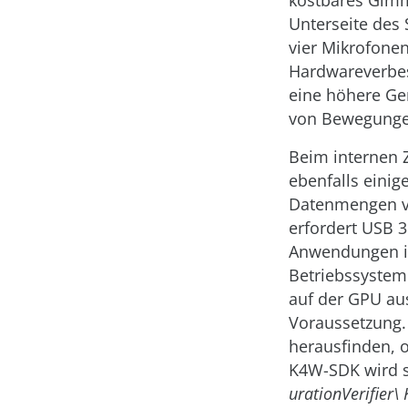
kostbares Gimm
Unterseite des 
vier Mikrofone
Hardwareverbes
eine höhere Ge
von Bewegungen
Beim internen 
ebenfalls eini
Datenmengen vo
erfordert USB 
Anwendungen ist
Betriebssystem
auf der GPU aus
Voraussetzung. 
herausfinden, 
K4W-SDK wird s
urationVerifier\