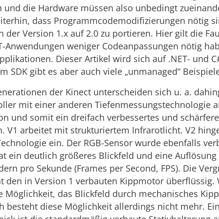
n und die Hardware müssen also unbedingt zueinand
eiterhin, dass Programmcodemodifizierungen nötig s
der Version 1.x auf 2.0 zu portieren. Hier gilt die Fa
T-Anwendungen weniger Codeanpassungen nötig hab
likationen. Dieser Artikel wird sich auf .NET- und C
im SDK gibt es aber auch viele „unmanaged“ Beispiele
nerationen der Kinect unterscheiden sich u. a. dahi
ller mit einer anderen Tiefenmessungstechnologie ar
n und somit ein dreifach verbessertes und schärfere
 V1 arbeitet mit strukturiertem Infrarotlicht. V2 hing
Technologie ein. Der RGB-Sensor wurde ebenfalls verb
 ein deutlich größeres Blickfeld und eine Auflösung 
ldern pro Sekunde (Frames per Second, FPS). Die Ver
t den in Version 1 verbauten Kippmotor überflüssig.
ie Möglichkeit, das Blickfeld durch mechanisches Kip
besteht diese Möglichkeit allerdings nicht mehr. Ein