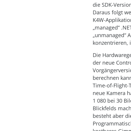
die SDK-Versio
Daraus folgt w
K4W-Applikation 
„managed“ .NE
„unmanaged“ App
konzentrieren, 
Die Hardwarege
der neue Contro
Vorgängerversio
berechnen kann.
Time-of-Flight-
neue Kamera hat
1 080 bei 30 Bi
Blickfelds mach
besteht aber d
Programmatisch 