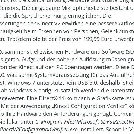
ick ist die standardmäßig verbaute Stativhalterung a
Sensors. Die eingebaute Mikro­phone-Leiste besteht 
n, die die Spracherkennung ermöglichen. Die
serungen der Kinect V2 erwirken eine bessere Auflö
nauigkeit beim Erkennen von Personen, Gelenkpunkt
. Trotzdem bleibt der Preis von 199,99 Euro unverän
Zusammenspiel zwischen Hardware und Software (SDK
ges getan. Aufgrund der höheren Auflösung müssen g
n der Kinect auf den PC übertragen werden. Diese
3.0, was somit Systemvoraussetzung für das Ausführ
. Windows 7 unterstützt kein USB 3.0, deshalb ist e
 ab Windows 8 nötig. Zusätzlich werden die Datenstr
gewertet. Eine DirectX-11-kompatible Grafikkarte is
Mit der Anwendung „Kinect Configuration Verifier“ k
ob Ihre Hardware den Anforderungen genügt. Gemei
ie lokal unter
C:\Program Files\Microsoft SDKs\Kinect\v
 KinectV2ConfigurationVerifier.exe
installiert. Schon in 