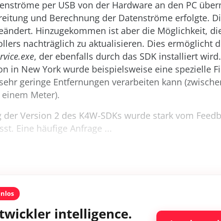
atenströme per USB von der Hardware an den PC überm
reitung und Berechnung der Datenströme erfolgte. Di
geändert. Hinzugekommen ist aber die Möglichkeit, d
lers nachträglich zu aktualisieren. Dies ermöglicht
rvice.exe
, der ebenfalls durch das SDK installiert wird
n in New York wurde beispielsweise eine spezielle F
e sehr geringe Entfernungen verarbeiten kann (zwisch
 einem Meter).
g der Version 2 des K4W-SDKs wurde stark vom Feedb
st. Eine häufige Anfrage ...
enlos
twickler intelligence.