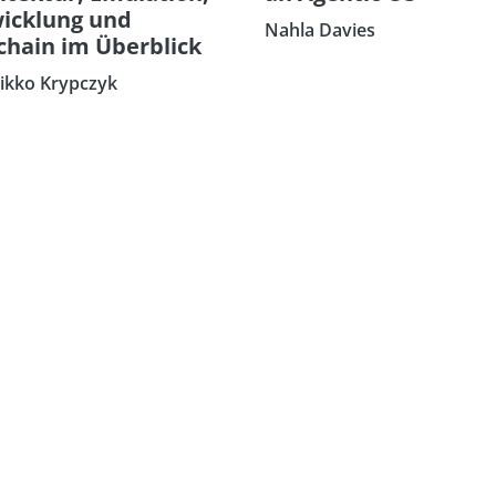
icklung und
Nahla Davies
chain im Überblick
eikko Krypczyk