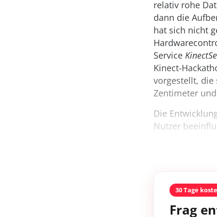
relativ rohe D
dann die Aufbe
hat sich nicht 
Hardwarecontrol
Service
KinectSe
Kinect-Hackatho
vorgestellt, di
Zentimeter und
Die Entwicklun
Nutzer beeinflus
30 Tage kost
Frag en