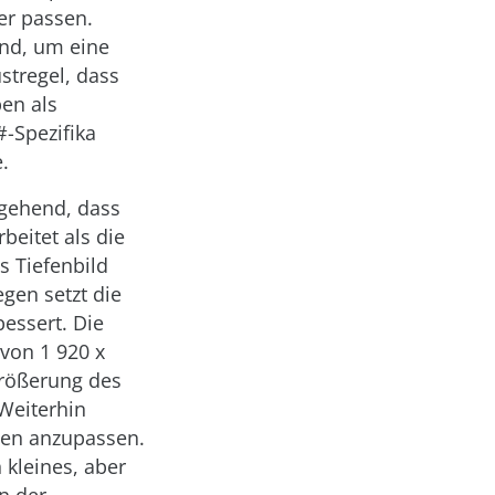
er passen.
ind, um eine
ustregel, dass
en als
#-Spezifika
.
ngehend, dass
beitet als die
s Tiefenbild
egen setzt die
essert. Die
von 1 920 x
größerung des
 Weiterhin
pen anzupassen.
 kleines, aber