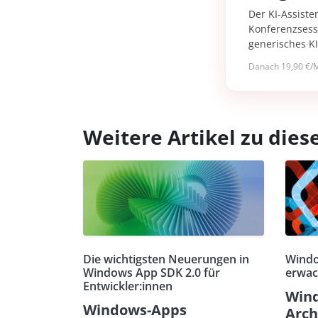
Der KI-Assiste
Konferenzsessi
generisches K
Danach 19,90 €/M
Weitere Artikel zu di
Die wichtigsten Neuerungen in
Windo
Windows App SDK 2.0 für
erwach
Entwickler:innen
Win
Windows-Apps
Arch