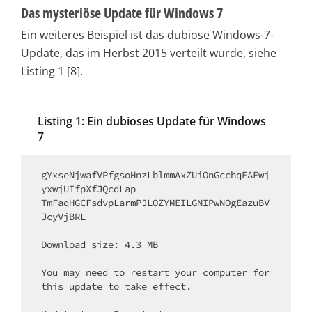
Das mysteriöse Update für Windows 7
Ein weiteres Beispiel ist das dubiose Windows-7-
Update, das im Herbst 2015 verteilt wurde, siehe
Listing 1 [8].
Listing 1: Ein dubioses Update für Windows
7
gYxseNjwafVPfgsoHnzLblmm­AxZUiOnGcchq­EAEwj
yxwjUIfp­XfJQcdLap­

TmFaqHGCFsdvpLarm­PJLOZYMEILGNIPw­NOgEazuBV
JcyVjBRL

Download size: 4.3 MB

You may need to restart your computer for 
this update to take effect.
