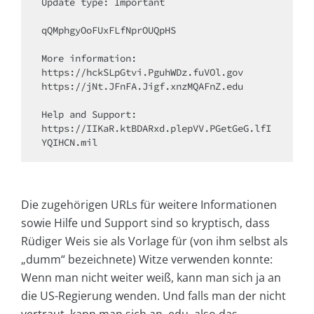
Update type: Important

qQMphgyOoFUxFLfNprOUQpHS

More information: 

https://hckSLpGtvi.PguhWDz.fuVOl.gov

https://jNt.JFnFA.Jigf.xnzMQAFnZ.edu

Help and Support: 

https://IIKaR.ktBDARxd.plepVV.PGetGeG.lfI
YQIHCN.mil
Die zugehörigen URLs für weitere Informationen
sowie Hilfe und Support sind so kryptisch, dass
Rüdiger Weis sie als Vorlage für (von ihm selbst als
„dumm“ bezeichnete) Witze verwenden konnte:
Wenn man nicht weiter weiß, kann man sich ja an
die US-Regierung wenden. Und falls man der nicht