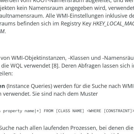
erden vom ROOT-Namensraum abgeleitet, und wen
jekten kein Namensraum angegeben wird, verwendet
aultnamensraum. Alle WMI-Einstellungen inklusive d
aums befinden sich im Registry Key
HKEY_LOCAL_MA
EM
.
e von WMI-Objektinstanzen, -Klassen und -Namensrä
die WQL verwendet [8]. Deren Abfragen lassen sich i
eilen:
en
(Instance Queries) werden für die Suche nach WMI
n verwendet. Sie sind nach dem Muster
s property name|*] FROM [CLASS NAME] <WHERE [CONSTRAINT]
 Suche nach allen laufenden Prozessen, bei denen die