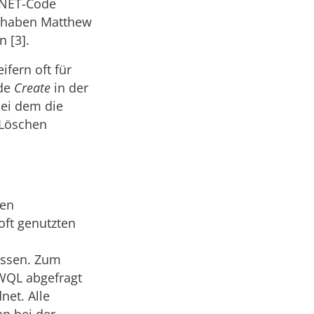
.NET-Code
n haben Matthew
 [3].
fern oft für
ode
Create
in der
bei dem die
 Löschen
ten
 oft genutzten
assen. Zum
 WQL abgefragt
et. Alle