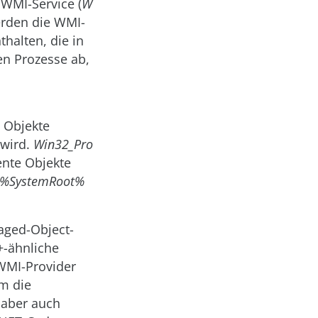
 WMI-Service (
W
erden die WMI-
halten, die in
den Prozesse ab,
 Objekte
 wird.
Win32_Pro
ente Objekte
%SystemRoot%
aged-Object-
+-ähnliche
 WMI-Provider
m die
 aber auch