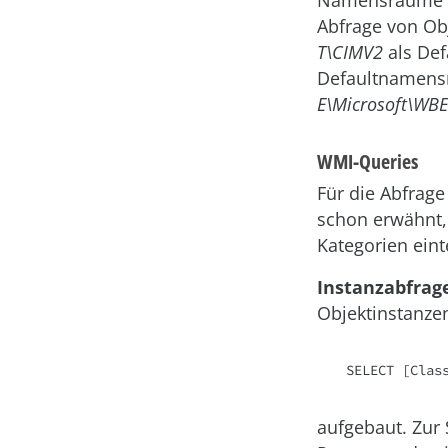
Namensräume w
Abfrage von Ob
T\CIMV2
als Def
Defaultnamensr
E\Microsoft\WB
WMI-Queries
Für die Abfrag
schon erwähnt, 
Kategorien eint
Instanzabfrag
Objektinstanze
SELECT [Clas
aufgebaut. Zur