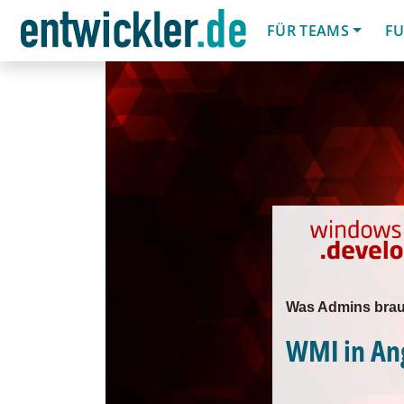
FÜR TEAMS
FU
Was Admins brau
WMI in An