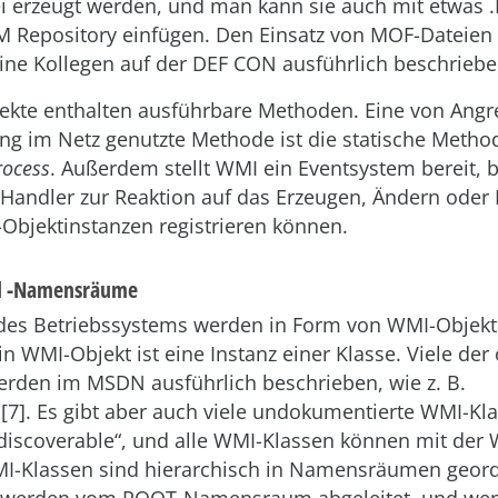
 erzeugt werden, und man kann sie auch mit etwas 
CIM Repository einfügen. Den Einsatz von MOF-Dateie
ine Kollegen auf der DEF CON ausführlich beschrieben
kte enthalten ausführbare Methoden. Eine von Angrei
ng im Netz genutzte Methode ist die statische Meth
ocess
. Außerdem stellt WMI ein Eventsystem bereit, 
 Handler zur Reaktion auf das Erzeugen, Ändern oder
Objektinstanzen registrieren können.
d -Namensräume
des Betriebssystems werden in Form von WMI-Objek
in WMI-Objekt ist eine Instanz einer Klasse. Viele der
rden im MSDN ausführlich beschrieben, wie z. B.
[7]. Es gibt aber auch viele undokumentierte WMI-Kl
dis­co­ver­able“, und alle WMI-Klassen können mit der
I-Klassen sind hierarchisch in Namensräumen geordn