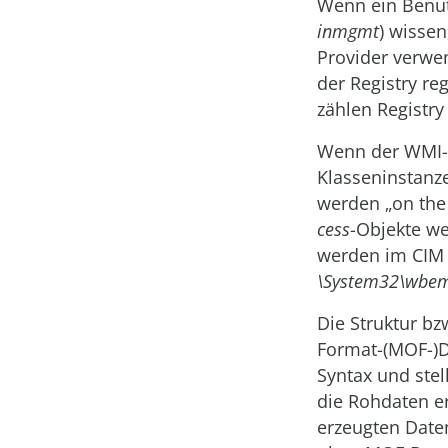
Wenn ein Benut
inmgmt
) wisse
Provider verwen
der Registry reg
zählen Registry
Wenn der WMI-S
Klasseninstanz
werden „on the 
cess
-Objekte we
werden im CIM R
\System32\wbem
Die Struktur b
Format-(MOF-)D
Syntax und ste
die Rohdaten e
erzeugten Date