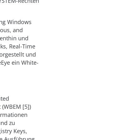
SYSTEM-Rechten
sing Windows
nous, and
lenthin und
ks, Real-Time
orgestellt und
eEye ein White­
uted
 (WBEM [5])
ormationen
und zu
istry Keys,
ie Ausführung