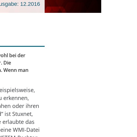
usgabe: 12.2016
ohl bei der
. Die
en. Wenn man
eispielsweise,
u erkennen,
ähen oder ihren
“ ist Stuxnet,
e erlaubte das
m eine WMI-Datei