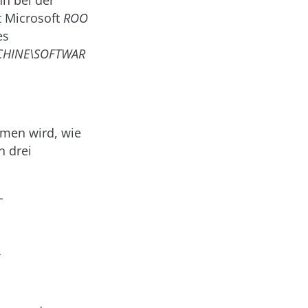
n bei der
 Microsoft
ROO
es
CHINE\SOFTWAR
umen wird, wie
n drei
-
>