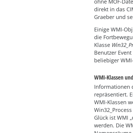
ohne MOF-Datei
direkt in das 
Grae­ber und se
Einige WMI-Obje
die Fortbewegu
Klasse
Win32_Pr
Benutzer Event
beliebiger WMI-
WMI-Klassen un
Informationen 
repräsentiert. E
WMI-Klassen we
Win32_Process 
Glück ist WMI „
werden. Die WM