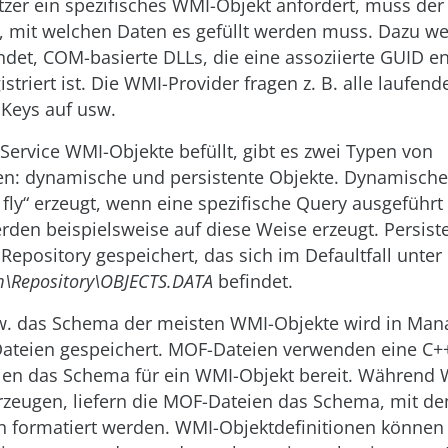
zer ein spezifisches WMI-Objekt anfordert, muss der
n, mit welchen Daten es gefüllt werden muss. Dazu w
det, COM-basierte DLLs, die eine assoziierte GUID ent
istriert ist. Die WMI-Provider fragen z. B. alle laufen
 Keys auf usw.
ervice WMI-Objekte befüllt, gibt es zwei Typen von
en: dynamische und persistente Objekte. Dynamische
fly“ erzeugt, wenn eine spezifische Query ausgeführt
rden beispielsweise auf diese Weise erzeugt. Persist
epository gespeichert, das sich im Defaultfall unter
\Repository\OB­JECTS.DATA
befindet.
zw. das Schema der meisten WMI-Objekte wird in Man
ateien gespeichert. MOF-Dateien verwenden eine C+
llen das Schema für ein WMI-Objekt bereit. Während
rzeugen, liefern die MOF-Dateien das Schema, mit de
n formatiert werden. WMI-Objektdefinitionen können