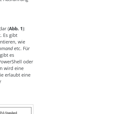
dar (
Abb. 1
):
 Es gibt
ntieren, wie
ommand
etc. Für
gibt es
PowerShell oder
n wird eine
e erlaubt eine
r