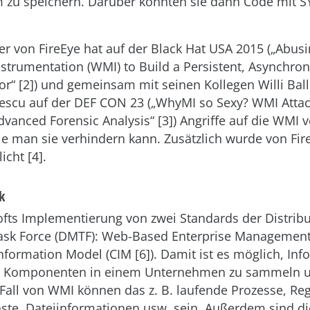
 zu speichern. Darüber konnten sie dann Code mit 
r von FireEye hat auf der Black Hat USA 2015 („Abu
trumentation (WMI) to Build a Persistent, Asynchro
or“ [2]) und gemeinsam mit seinen Kollegen Willi Bal
escu auf der DEF CON 23 („WhyMI so Sexy? WMI Attac
vanced Forensic Analysis“ [3]) Angriffe auf die WMI v
e man sie verhindern kann. Zusätzlich wurde von Fir
icht [4].
k
ofts Implementierung von zwei Standards der Distrib
sk Force (DMTF): Web-Based Enterprise Management
ormation Model (CIM [6]). Damit ist es möglich, Inf
te Komponenten in einem Unternehmen zu sammeln 
Fall von WMI können das z. B. laufende Prozesse, Reg
enste, Dateiinformationen usw. sein. Außerdem sind d