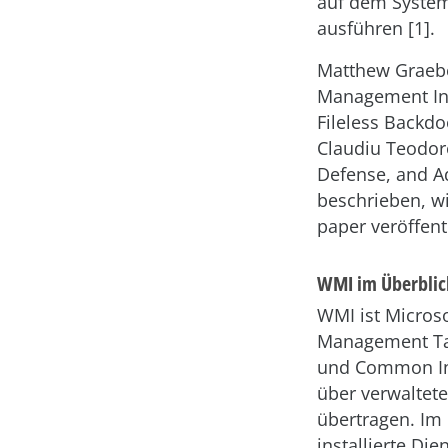
auf dem System
ausführen [1].
Matthew Graebe
Management Ins
Fileless Backdo
Claudiu Teodor
Defense, and Ad
beschrieben, wi
paper veröffentl
WMI im Überblic
WMI ist Micros
Management Ta
und Common Inf
über verwalte
übertragen. Im 
installierte Di