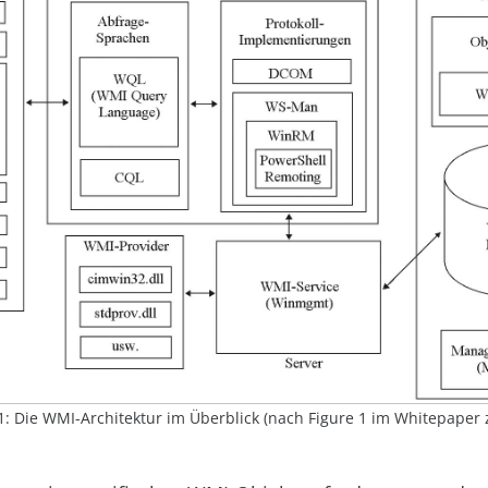
1: Die WMI-Architektur im Überblick (nach Figure 1 im Whitepaper z