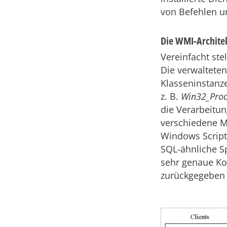
von Befehlen u
Die WMI-Archite
Vereinfacht ste
Die verwaltete
Klasseninstanze
z. B.
Win32_Proc
die Verarbeitu
verschiedene M
Windows Script
SQL-ähnliche S
sehr genaue Ko
zurückgegeben