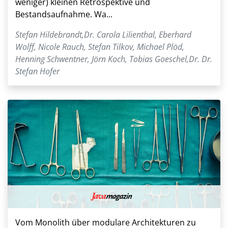
weniger) kleinen Retrospektive und
Bestandsaufnahme. Wa...
Stefan Hildebrandt
,
Dr. Carola Lilienthal
,
Eberhard
Wolff
,
Nicole Rauch
,
Stefan Tilkov
,
Michael Plöd
,
Henning Schwentner
,
Jörn Koch
,
Tobias Goeschel
,
Dr. Dr.
Stefan Hofer
Vom Monolith über modulare Architekturen zu