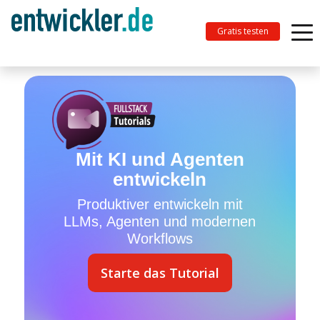
Gratis testen
Mit KI und Agenten
entwickeln
Produktiver entwickeln mit
LLMs, Agenten und modernen
Workflows
Starte das Tutorial